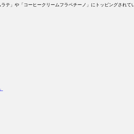
ムラテ」や「コーヒークリームフラペチーノ」にトッピングされて
」