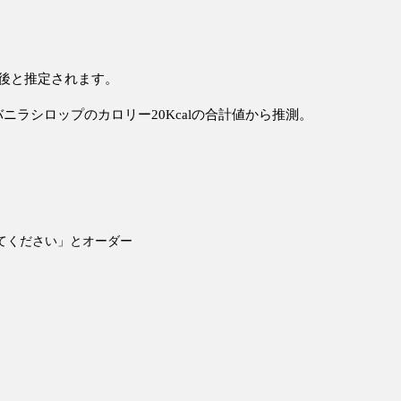
前後と推定されます。
バニラシロップのカロリー20Kcalの合計値から推測。
てください」とオーダー