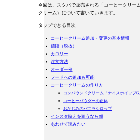
今回は、スタバで販売される「コーヒークリー
クリーム）について書いていきます。
タップできる目次
コーヒークリーム追加・変更の基本情報
値段（税抜）
カロリー
注文方法
オーダー例
フードへの追加も可能
コーヒークリームの作り方
コンパウンドクリーム「ナイスホイップG
コーヒーパウダーの正体
おなじみのバニラシロップ
インスタ映えを狙うなら朝
あわせて読みたい