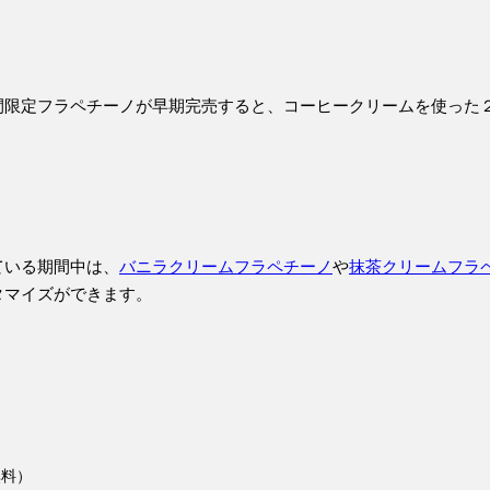
間限定フラペチーノが早期完売すると、コーヒークリームを使った
ている期間中は、
バニラクリームフラペチーノ
や
抹茶クリームフラ
タマイズができます。
無料）