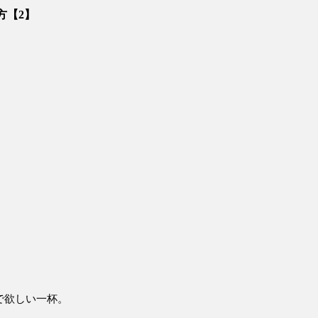
方【2】
で欲しい一杯。