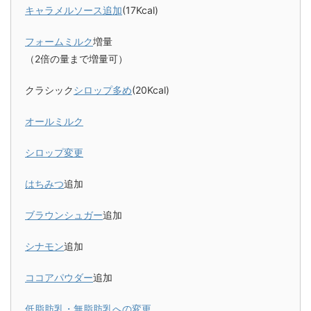
キャラメルソース追加
(17Kcal)
フォームミルク
増量
（2倍の量まで増量可）
クラシック
シロップ多め
(20Kcal)
オールミルク
シロップ変更
はちみつ
追加
ブラウンシュガー
追加
シナモン
追加
ココアパウダー
追加
低脂肪乳・無脂肪乳への変更