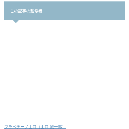
この記事の監修者
フラペチーノ山口（山口 誠一郎）