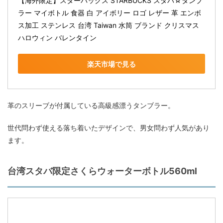
【海外限定】スターバックス STARBUCKS スタバ☆タンブ
ラー マイボトル 食器 白 アイボリー ロゴ レザー 革 エンボ
ス加工 ステンレス 台湾 Taiwan 水筒 ブランド クリスマス 
ハロウィン バレンタイン
楽天市場で見る
革のスリーブが付属している高級感漂うタンブラー。
世代問わず使える落ち着いたデザインで、男女問わず人気があり
ます。
台湾スタバ限定さくらウォーターボトル560ml