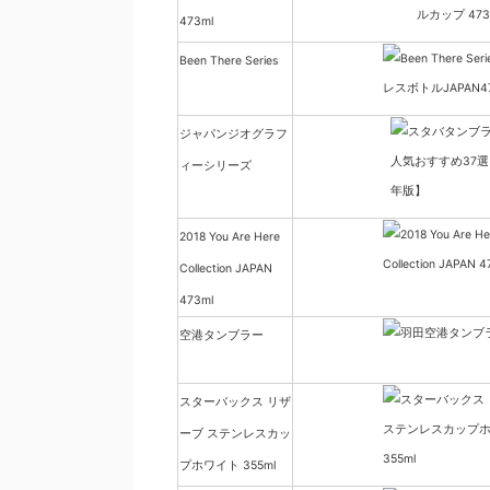
473ml
Been There Series
ジャパンジオグラフ
ィーシリーズ
2018 You Are Here
Collection JAPAN
473ml
空港タンブラー
スターバックス リザ
ーブ ステンレスカッ
プホワイト 355ml