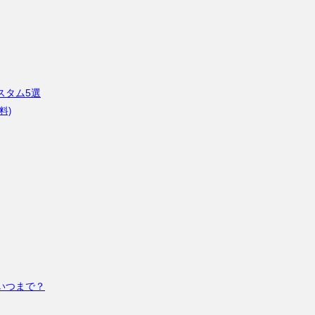
スタム5選
料)
いつまで？