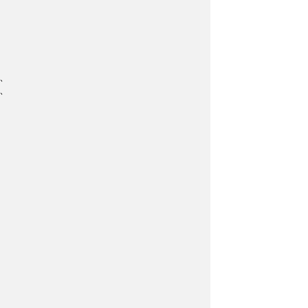
～
、
、