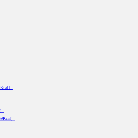
cal）
l）
Kcal）