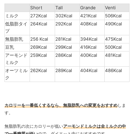
Short
Tall
Grande
Venti
ミルク
272Kcal
302Kcal
421Kcal
506Kcal
低脂肪タイ
264Kcal
292Kcal
408Kcal
490Kcal
プ
無脂肪乳
256 Kcal
281Kcal
394Kcal
475Kcal
豆乳
269Kcal
299Kcal
416Kcal
500Kcal
アーモンド
259Kcal
286Kcal
400Kcal
481Kcal
ミルク
オーツミル
262Kcal
289Kcal
404Kcal
486Kcal
ク
カロリーを一番低くするなら、無脂肪乳への変更をおすすめ
しま
す。
無脂肪乳の次にカロリーが低い
アーモンドミルクは全ミルクの中
で一番糖質が低い
ので、ダイエット中におすすめです。