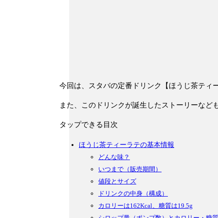
今回は、スタバの定番ドリンク【ほうじ茶ティー
また、このドリンクが誕生したストーリーなど
タップできる目次
ほうじ茶ティーラテの基本情報
どんな味？
いつまで（販売期間）
値段とサイズ
ドリンクの中身（構成）
カロリーは162Kcal、糖質は19.5g
シロップ量（ポンプ数）とカロリー・糖