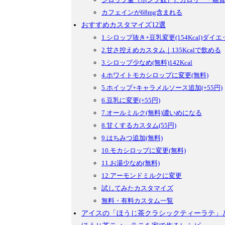
カフェインが68mg含まれる
おすすめカスタマイズ12選
1.シロップ抜き+豆乳変更(154Kcal)
2.甘さ控えめカスタム｜135Kcalで飲める
3.シロップ少なめ(無料)142Kcal
4.ホワイトモカシロップに変更(無料)
5.ホイップ+キャラメルソース追加(+55円)
6.豆乳に変更(+55円)
7.オールミルク(無料)濃いめになる
8.甘くするカスタム(55円)
9.はちみつ追加(無料)
10.モカシロップに変更(無料)
11.お湯少なめ(無料)
12.アーモンドミルクに変更
試してみたカスタマイズ
無料・有料カスタム一覧
アイスの「ほうじ茶クラシックティーラテ」