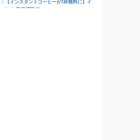
【インスタントコーヒーが1杯無料に】イ
オンお客様感謝デー
FAQ（よくある質問）