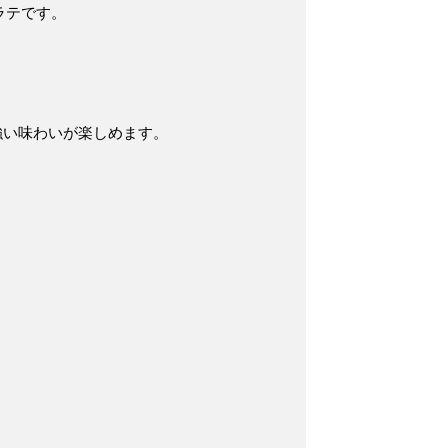
ラテです。
強い味わいが楽しめます
。