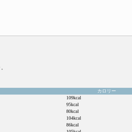
り。
カロリー
109kcal
95kcal
80kcal
104kcal
86kcal
105kcal