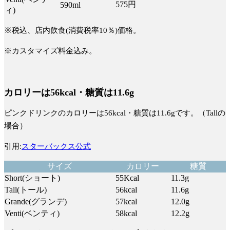
575円
590ml
ィ)
※税込、店内飲食(消費税率10％)価格。
※カスタマイズ料金込み。
カロリーは56kcal・糖質は11.6g
ピンクドリンクのカロリーは56kcal・糖質は11.6gです。（Tallの
場合）
引用:
スターバックス公式
サイズ
カロリー
糖質
Short(ショート)
55Kcal
11.3g
Tall(トール)
56kcal
11.6g
Grande(グランデ)
57kcal
12.0g
Venti(ベンティ)
58kcal
12.2g