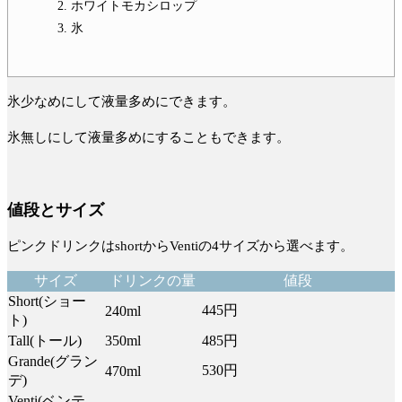
ホワイトモカシロップ
氷
氷少なめにして液量多めにできます。
氷無しにして液量多めにすることもできます。
値段とサイズ
ピンクドリンクはshortからVentiの4サイズから選べます。
サイズ
ドリンクの量
値段
Short(ショー
445円
240ml
ト)
Tall(トール)
350ml
485円
Grande(グラン
530円
470ml
デ)
Venti(ベンテ