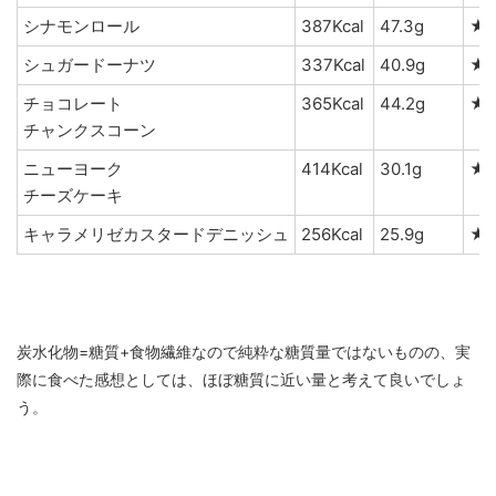
シナモンロール
387Kcal
47.3g
★
シュガードーナツ
337Kcal
40.9g
★
チョコレート
365Kcal
44.2g
★
チャンクスコーン
ニューヨーク
414Kcal
30.1g
★
チーズケーキ
キャラメリゼカスタードデニッシュ
256Kcal
25.9g
★
炭水化物=糖質+食物繊維なので純粋な糖質量ではないものの、実
際に食べた感想としては、ほぼ糖質に近い量と考えて良いでしょ
う。