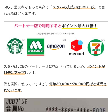
現状、還元率がもっとも高く「
スタバの支払いはJCB一択
」と言
われるほど人気です。
スタバはJCBのパートナー店に指定されているため、
ポイントが
11倍にアップ
します。
僕も実際に使っていますが、
毎年30,000〜70,000円ほど還元さ
れています
。