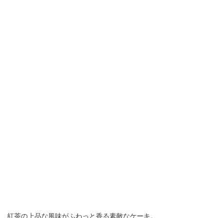
紅茶の上品な風味がふわっと香る素敵なケーキ。