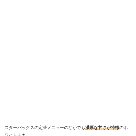
スターバックスの定番メニューのなかでも
濃厚な甘さが特徴
のホ
ワイトモカ。