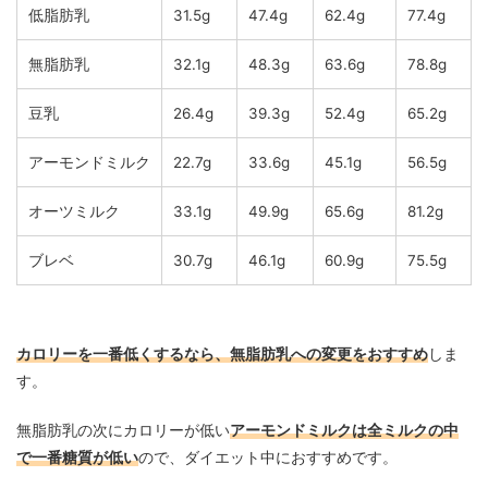
低脂肪乳
31.5g
47.4g
62.4g
77.4g
無脂肪乳
32.1g
48.3g
63.6g
78.8g
豆乳
26.4g
39.3g
52.4g
65.2g
アーモンドミルク
22.7g
33.6g
45.1g
56.5g
オーツミルク
33.1g
49.9g
65.6g
81.2g
ブレベ
30.7g
46.1g
60.9g
75.5g
カロリーを一番低くするなら、無脂肪乳への変更をおすすめ
しま
す。
無脂肪乳の次にカロリーが低い
アーモンドミルクは全ミルクの中
で一番糖質が低い
ので、ダイエット中におすすめです。