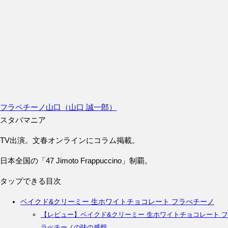
フラペチーノ山口（山口 誠一郎）
スタバマニア
TV出演。文春オンラインにコラム掲載。
日本全国の「47 Jimoto Frappuccino」制覇。
タップできる目次
ベイクド&クリーミー 生ホワイトチョコレート フラぺチーノ
【レビュー】ベイクド&クリーミー 生ホワイトチョコレート フ
ラぺチーノの味の感想