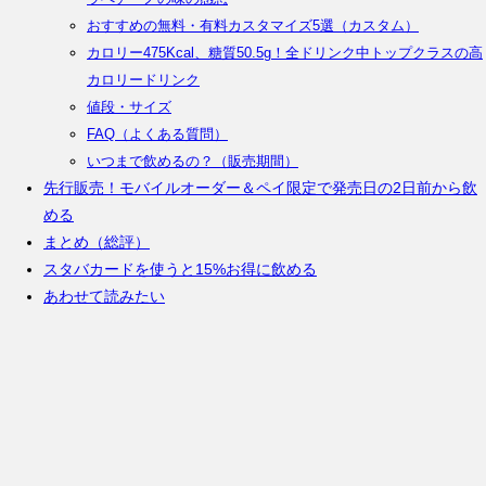
おすすめの無料・有料カスタマイズ5選（カスタム）
カロリー475Kcal、糖質50.5g！全ドリンク中トップクラスの高
カロリードリンク
値段・サイズ
FAQ（よくある質問）
いつまで飲めるの？（販売期間）
先行販売！モバイルオーダー＆ペイ限定で発売日の2日前から飲
める
まとめ（総評）
スタバカードを使うと15%お得に飲める
あわせて読みたい