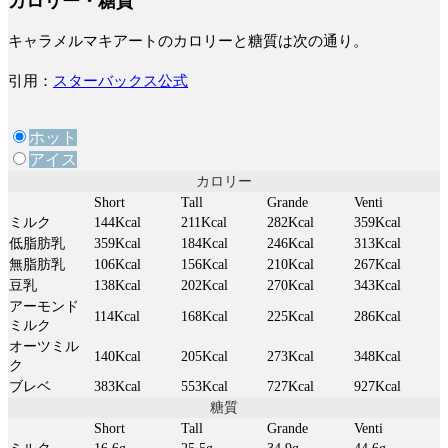
カロリー・糖質
キャラメルマキアートのカロリーと糖質は次の通り。
引用：
スターバックス公式
ホット
アイス
カロリー
Short
Tall
Grande
Venti
ミルク
144Kcal
211Kcal
282Kcal
359Kcal
低脂肪乳
359Kcal
184Kcal
246Kcal
313Kcal
無脂肪乳
106Kcal
156Kcal
210Kcal
267Kcal
豆乳
138Kcal
202Kcal
270Kcal
343Kcal
アーモンド
114Kcal
168Kcal
225Kcal
286Kcal
ミルク
オーツミル
140Kcal
205Kcal
273Kcal
348Kcal
ク
ブレベ
383Kcal
553Kcal
727Kcal
927Kcal
糖質
Short
Tall
Grande
Venti