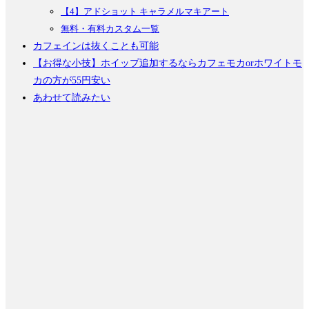
【4】アドショット キャラメルマキアート
無料・有料カスタム一覧
カフェインは抜くことも可能
【お得な小技】ホイップ追加するならカフェモカorホワイトモ
カの方が55円安い
あわせて読みたい