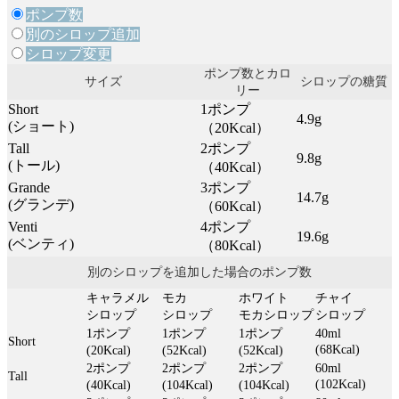
ポンプ数
別のシロップ追加
シロップ変更
ポンプ数とカロ
サイズ
シロップの
糖質
リー
Short
1ポンプ
4.9g
(ショート)
（20Kcal）
Tall
2ポンプ
9.8g
(トール)
（40Kcal）
Grande
3ポンプ
14.7g
(グランデ)
（60Kcal）
Venti
4ポンプ
19.6g
(ベンティ)
（80Kcal）
別のシロップを追加した場合のポンプ数
キャラメル
モカ
ホワイト
チャイ
シロップ
シロップ
モカシロップ
シロップ
1ポンプ
1ポンプ
1ポンプ
40ml
Short
(68Kcal)
(20Kcal)
(52Kcal)
(52Kcal)
2ポンプ
2ポンプ
2ポンプ
60ml
Tall
(102Kcal)
(40Kcal)
(104Kcal)
(104Kcal)