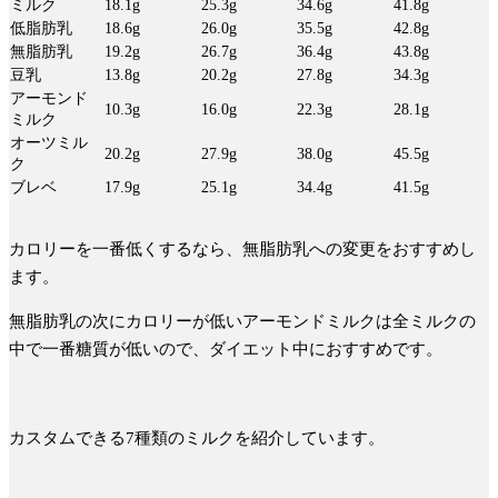
ミルク
18.1g
25.3g
34.6g
41.8g
低脂肪乳
18.6g
26.0g
35.5g
42.8g
無脂肪乳
19.2g
26.7g
36.4g
43.8g
豆乳
13.8g
20.2g
27.8g
34.3g
アーモンド
10.3g
16.0g
22.3g
28.1g
ミルク
オーツミル
20.2g
27.9g
38.0g
45.5g
ク
ブレベ
17.9g
25.1g
34.4g
41.5g
カロリーを一番低くするなら、無脂肪乳への変更をおすすめ
し
ます。
無脂肪乳の次にカロリーが低い
アーモンドミルクは全ミルクの
中で一番糖質が低い
ので、ダイエット中におすすめです。
カスタムできる7種類のミルクを紹介しています。