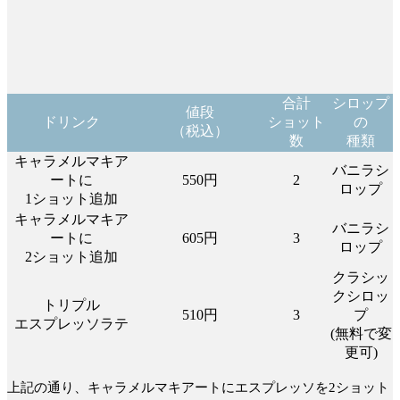
合計
シロップ
値段
ドリンク
ショット
の
（税込）
数
種類
キャラメルマキア
バニラシ
ートに
550円
2
ロップ
1ショット追加
キャラメルマキア
バニラシ
ートに
605円
3
ロップ
2ショット追加
クラシッ
クシロッ
トリプル
510円
3
プ
エスプレッソラテ
(無料で変
更可)
上記の通り、キャラメルマキアートにエスプレッソを2ショット