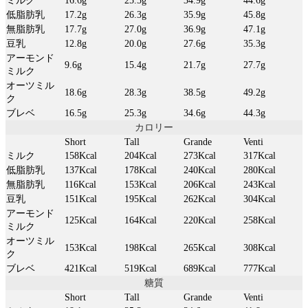
ミルク
16.6g
25.5g
34.9g
44.6g
低脂肪乳
17.2g
26.3g
35.9g
45.8g
無脂肪乳
17.7g
27.0g
36.9g
47.1g
豆乳
12.8g
20.0g
27.6g
35.3g
アーモンド
9.6g
15.4g
21.7g
27.7g
ミルク
オーツミル
18.6g
28.3g
38.5g
49.2g
ク
ブレベ
16.5g
25.3g
34.6g
44.3g
カロリー
Short
Tall
Grande
Venti
ミルク
158Kcal
204Kcal
273Kcal
317Kcal
低脂肪乳
137Kcal
178Kcal
240Kcal
280Kcal
無脂肪乳
116Kcal
153Kcal
206Kcal
243Kcal
豆乳
151Kcal
195Kcal
262Kcal
304Kcal
アーモンド
125Kcal
164Kcal
220Kcal
258Kcal
ミルク
オーツミル
153Kcal
198Kcal
265Kcal
308Kcal
ク
ブレベ
421Kcal
519Kcal
689Kcal
777Kcal
糖質
Short
Tall
Grande
Venti